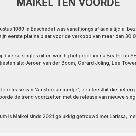
MAIKEL TEN VOORDE
tus 1989 in Enschede) was vanaf jongs af aan altijd al bezi
j zijn eerste platina plaat voor de verkoop van meer dan 30.
ij diverse singles uit en won hij het programma Beat-it op S
esten als: Jeroen van der Boom, Gerard Joling, Lee Towers
e release van 'Amsterdammertje', een feesthit die het erg
 Voorde de trend voortzetten met de release van nieuwe sing
um is Maikel sinds 2021 gelukkig getrouwd met Larissa, met