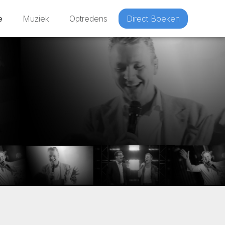
e
Muziek
Optredens
Direct Boeken